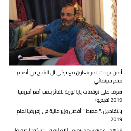
أيمن بهجت قمر يتعاون مع تركي آل الشيخ في أضخم
فيلم سينمائي
تعرف على توقعات يايا تورية للفائز بلقب أمم أفريقيا
2019 (فيديو)
بالتفاصيل .." معيط " أفضل وزير مالية فى إفريقيا لعام
2019
شاهد .. عمرو سعد يتعرض للإصابة في "بركة" ( صورة)