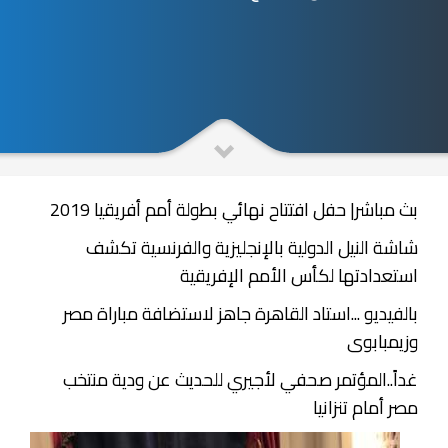
بث مباشر| حفل افتتاح نهائي بطولة أمم أفريقيا 2019
شاشة النيل الدولية بالإنجليزية والفرنسية تكشف
استعدادتها لكأس الأمم الإفريقية
بالفيديو ...استاد القاهرة جاهز لاستضافة مباراة مصر
وزيمبابوى
غداً..المؤتمر صحفي لأجيري للحديث عن ودية منتخب
مصر أمام تنزانيا