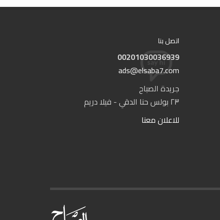
اتصل بنا
00201030036939
ads@elsaba7.com
جريدة الصباح
٢٣ بولس حنا الدقي - فيلا دريم
للاعلان معنا