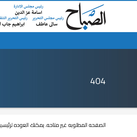
×
رلاندو الأمريكية
حملات تموينية مكبرة لضبط الأسواق ب
404
الصفحه المطلوبه غير متاحه. يمكنك العوده لرئيسي