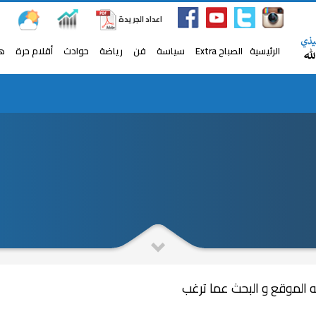
اعداد الجريدة
الرئيسية
الصباح Extra
سياسة
فن
رياضة
حوادث
أقلام حرة
ه
سوهاج
سكرتير عام الإسكندرية يشهد افتتاح منتدى رؤساء 
ه الموقع و البحث عما ترغب