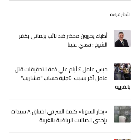
الأكثر قراءة
أطباء يحررون محضر ضد نائب برلماني بكفر
الشيخ : تعدي علينا
حبس عامل ٤ أيام علي ذمة التحقيقات قتل
عامل أخر بسبب ٤٠جنية حساب "مشاريب"
بالغربية
«بخار السونا» كلمة السر في اختناق ٨ سيدات
بإحدى الصالات الرياضية بالغربية