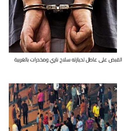
القبض على عاطل لحيازته سلاح ناري ومخدرات بالغربية