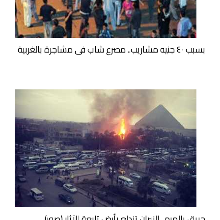
بسبب ٤٠ جنيه مشاريب.. مصرع شاب فى مشاجرة بالغربية
حريق بالهرم.. النيران تندلع بأرض تابعة للآثار (صور)