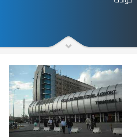
حوادث