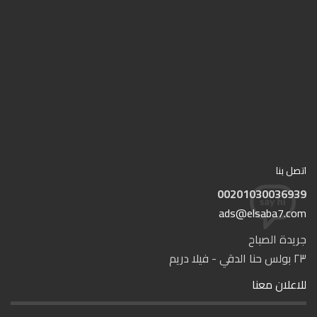
اتصل بنا
00201030036939
ads@elsaba7.com
جريدة الصباح
٢٣ بولس حنا الدقي - فيلا دريم
للاعلان معنا