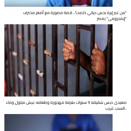
"من غير إبرة بحس حياتي خلصت".. قصة مصورة مع أصغر محترف
"إيمجرومي" بمصر
صعيدى حبس شقيقه 9 سنوات بغرفة مهجورة وطعامه عيش مبلول وماء
..السبب غريب