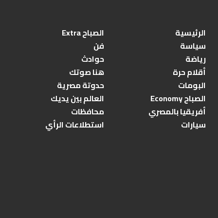
الرئيسية
الصباح Extra
سياسة
فن
رياضة
حوادث
أقلام حرة
هنا صوتك
البومات
حدوتة مصرية
الصباح Economy
العالم بين يديك
أفريقيا بالمصري
محافظات
سيارات
استطلاعات الرأي