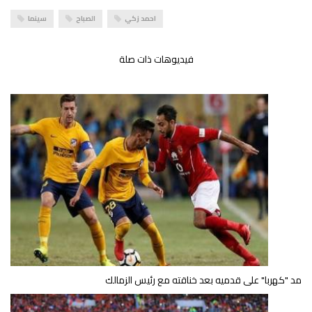
احمد زكي
الصباح
سينما
فيديوهات ذات صلة
مد "كهربا" على قدميه بعد خناقته مع رئيس الزمالك