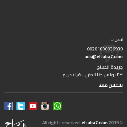
اتصل بنا
00201030036939
ads@elsaba7.com
جريدة الصباح
٢٣ بولس حنا الدقي - فيلا دريم
للاعلان معنا
.
elsaba7.com
© 2019 All rights reserved.