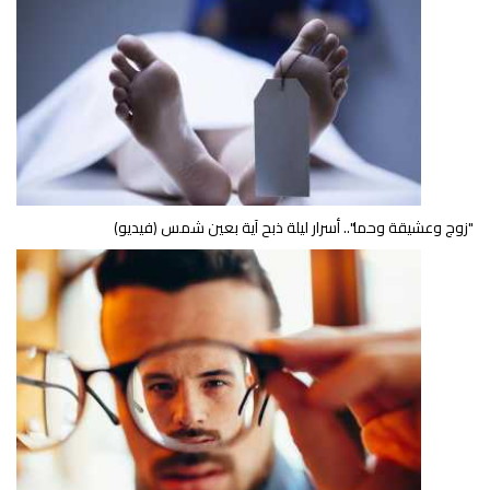
"زوج وعشيقة وحما".. أسرار ليلة ذبح آية بعين شمس (فيديو)