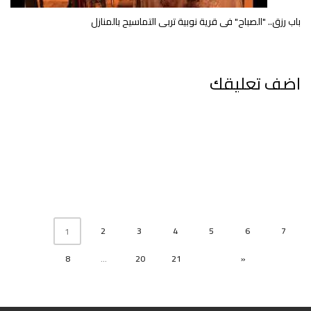
باب رزق.. "الصباح" فى قرية نوبية تربى التماسيح بالمنازل
اضف تعليقك
2
3
4
5
6
7
1
8
...
20
21
»