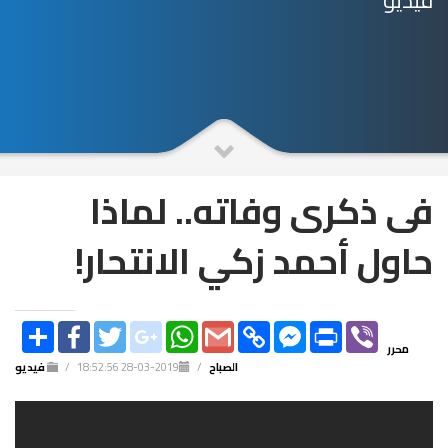
فيديو
فى ذكرى وفاته.. لماذا
حاول أحمد زكي الانتحار!
SHARE
FACEBOOK
TWITTER
GOOGLE_PLUS
WHATSAPP
GMAIL
COPY
FACEBOOK
PRINT
VIBER
LINK
MESSENGER
محرر
الصباح
/
2019-03-28 18:52:56
/
فيديو