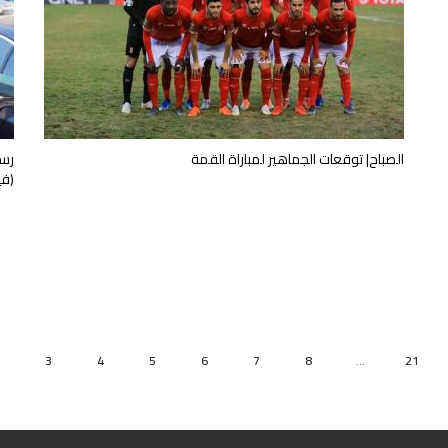
الصباح| توقعات الجماهير لمباراة القمة
رسا
(في
3
4
5
6
7
8
...
21