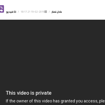
NT
VIBER
R
عادل نصار
/
2019-02-19 18:17:21
/
فيديو