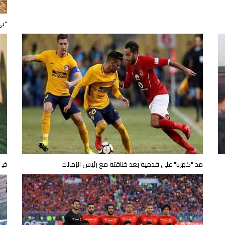
"بي
مد "كهربا" على قدميه بعد خناقته مع رئيس الزمالك
فى 