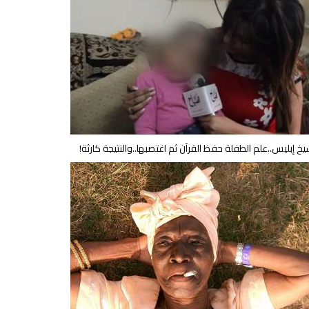
يخ إبليس..علم الطفلة حفظ القرآن ثم اغتصبها..والنتيجة كارثة!