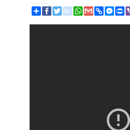
SHARE
FACEBOOK
TWITTER
GOOGLE_PLUS
WHATSAPP
GMAIL
COPY
FACEBOOK
PRI
LINK
MESSENGE