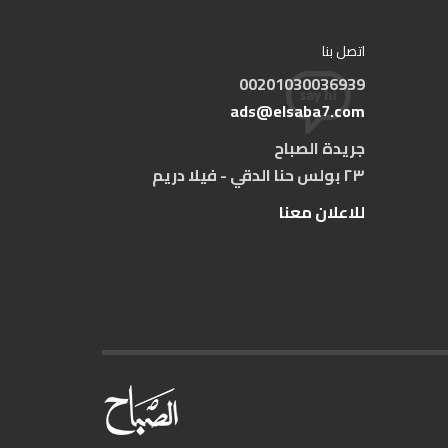
اتصل بنا
00201030036939
ads@elsaba7.com
جريدة الصباح
٢٣ بولس حنا الدقي - فيلا دريم
للاعلان معنا