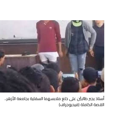
أستاذ يجبر طالبيْن على خلع ملابسهما السفلية بجامعة الأزهر..
القصة الكاملة (فيديوجراف)