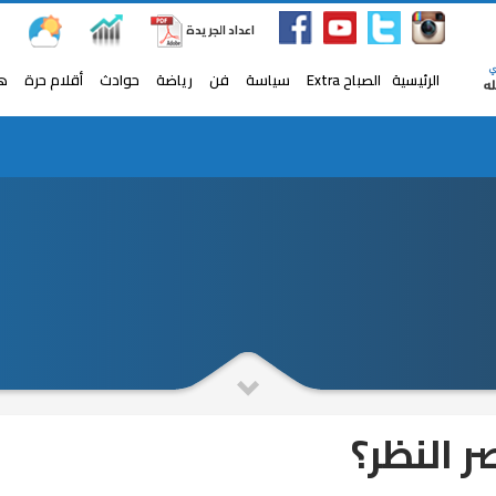
اعداد الجريدة
الرئيسية
الصباح Extra
سياسة
فن
رياضة
حوادث
أقلام حرة
ه
.. السفارة المصرية بكازخستان تحيي ذكرى ثورة 23 يوليو (صور)
 النظر؟