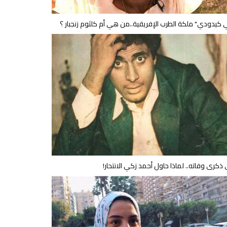
 كيدودي" ملكة الطرب الإفريقية..من هي أم كلثوم زنجبار ؟
ذكرى وفاته.. لماذا حاول أحمد زكي الانتحار!