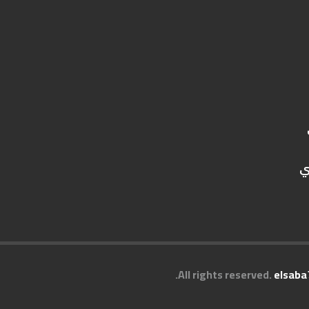
ي
.
elsaba