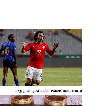
فضيحة جنسية بمعسكر المنتخب بطلها "عمرو وردة"