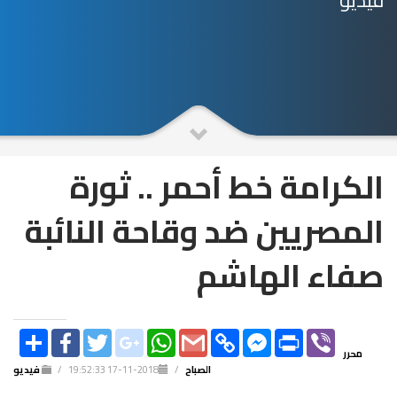
فيديو
الكرامة خط أحمر .. ثورة
المصريين ضد وقاحة النائبة
صفاء الهاشم
SHARE
FACEBOOK
TWITTER
GOOGLE_PLUS
WHATSAPP
GMAIL
COPY
FACEBOOK
PRINT
VIBER
LINK
MESSENGER
محرر
الصباح
/
2018-11-17 19:52:33
/
فيديو