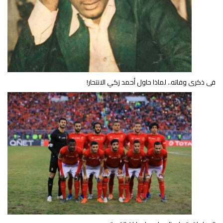
فى ذكرى وفاته.. لماذا حاول أحمد زكي الانتحار!