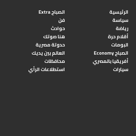
الرئيسية
الصباح Extra
سياسة
فن
رياضة
حوادث
أقلام حرة
هنا صوتك
البومات
حدوتة مصرية
الصباح Economy
العالم بين يديك
أفريقيا بالمصري
محافظات
سيارات
استطلاعات الرأي