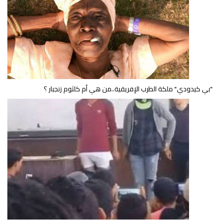
"بي كيدودي" ملكة الطرب الإفريقية..من هي أم كلثوم زنجبار ؟