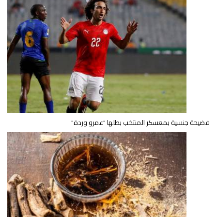
فضيحة جنسية بمعسكر المنتخب بطلها "عمرو وردة"