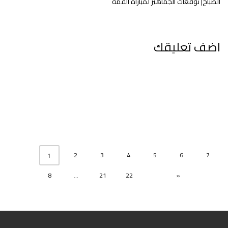
الصباح| توقعات الجماهير لمباراة القمة
اضف تعليقك
2
3
4
5
6
7
1
8
...
21
22
»