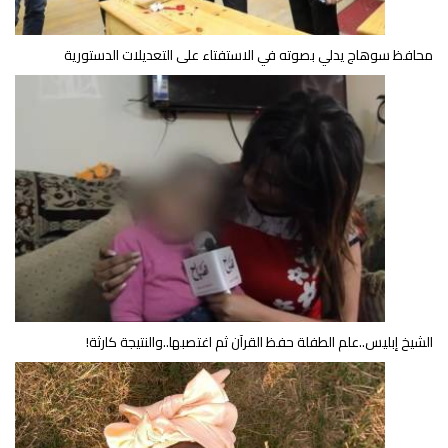
محافظ سوهاج يدلي بصوته في الاستفتاء على التعديلات الدستورية
الشيخ إبليس..علم الطفلة حفظ القرآن ثم اغتصبها..والنتيجة كارثة!