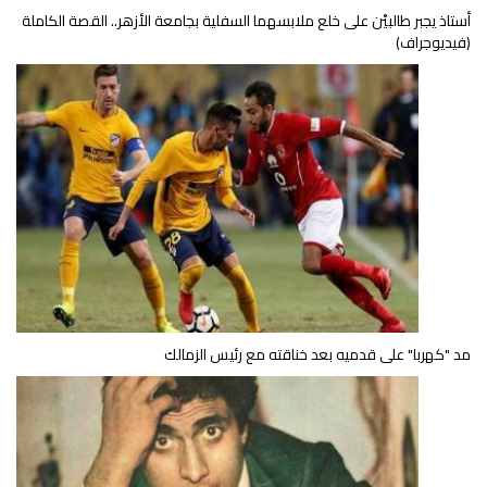
أستاذ يجبر طالبيْن على خلع ملابسهما السفلية بجامعة الأزهر.. القصة الكاملة
(فيديوجراف)
مد "كهربا" على قدميه بعد خناقته مع رئيس الزمالك