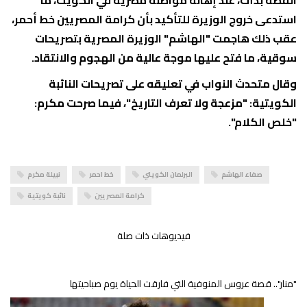
استدعى خروج الوزيرة للتأكيد بأن كرامة المصريين خط أحمر،
عقب ذلك هاجمت "الهاشم" الوزيرة المصرية بتصريحات
سوقية، ما فتح عليها موجة عالية من الهجوم والانتقاد.
وقال متحدث النواب في تعليقه على تصريحات النائبة
الكويتية: "مزعجة ولا تعرف التاريخ"، فيما صرحت مكرم:
"خلص الكلام".
صفاء الهاشم
البرلمان الكويتي
خط احمر
نبيلة مكرم
كرامة المصريين
نائبة كويتية
فيديوهات ذات صلة
"منار".. قصة عروس المنوفية التي فارقت الحياة يوم صباحيتها