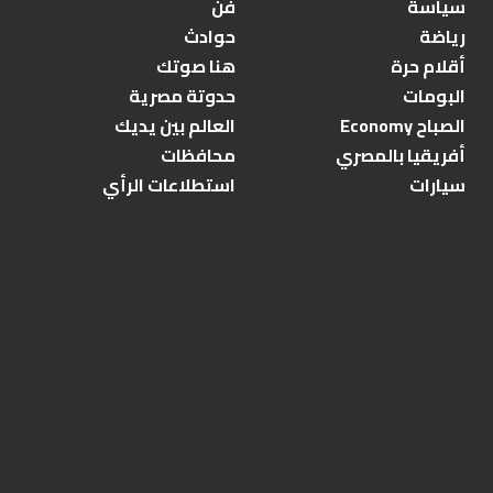
سياسة
فن
رياضة
حوادث
أقلام حرة
هنا صوتك
البومات
حدوتة مصرية
الصباح Economy
العالم بين يديك
أفريقيا بالمصري
محافظات
سيارات
استطلاعات الرأي