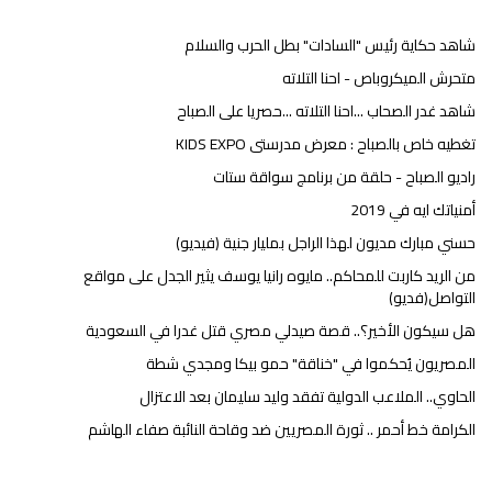
شاهد حكاية رئيس "السادات" بطل الحرب والسلام
متحرش الميكروباص - احنا التلاته
شاهد غدر الصحاب ...احنا التلاته ...حصريا على الصباح
تغطيه خاص بالصباح : معرض مدرستى KIDS EXPO
راديو الصباح - حلقة من برنامج سواقة ستات
أمنياتك ايه في 2019
حسني مبارك مديون لهذا الراجل بمليار جنية (فيديو)
من الريد كاربت للمحاكم.. مايوه رانيا يوسف يثير الجدل على مواقع
التواصل(فديو)
هل سيكون الأخير؟.. قصة صيدلي مصري قتل غدرا في السعودية
المصريون يُحكموا في "خناقة" حمو بيكا ومجدي شطة
الحاوي.. الملاعب الدولية تفقد وليد سليمان بعد الاعتزال
الكرامة خط أحمر .. ثورة المصريين ضد وقاحة النائبة صفاء الهاشم