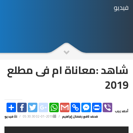
فيديو
شاهد :معاناة ام فى مطلع
2019
SHARE
FACEBOOK
TWITTER
GOOGLE_PLUS
WHATSAPP
GMAIL
COPY
FACEBOOK
PRINT
VIBER
LINK
MESSENGER
أحمد رجب
محمد نافع
رمضان إبراهيم
/
2019-01-02 05:30:30
/
فيديو