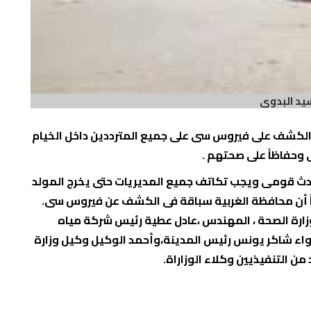
يد البدوى
 الكشف على فيروس سى على جميع المترددين داخل الخيام
 وحفاظاً على صحتهم .
حدث قومى ويجب تكاتف جميع المديريات حتى يخرج المولد
 أن محافظة الغربية سباقة فى الكشف عن فيروس سى.
 وزارة الصحة ، المهندس ،عادل عطية رئيس شركة مياه
اء شاكر يونس رئيس المدينة،وأحمد الوكيل وكيل وزارة
من التنفيذيين وكلاء الوزاراة.