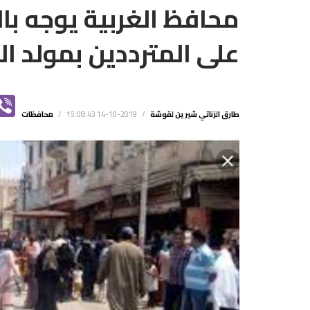
محافظ الغربية يوجه 
على المترددين بمولد ا
K
INT
VIBER
ER
طارق الزناتي
شيرين لقوشة
/
2019-10-14 15:08:43
/
محافظات