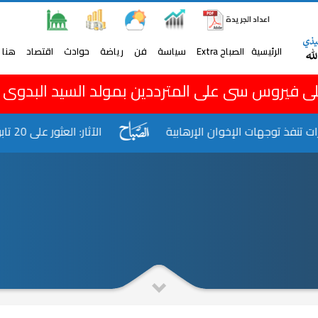
اعداد الجريدة
الرئيسية
الصباح Extra
سياسة
فن
رياضة
حوادث
اقتصاد
هنا 
ى فيروس سى على المترددين بمولد السيد البدوى
 توجهات الإخوان الإرهابية
الآثار: العثور على 20 تابوتا لفراعنة مصر بالأقصر