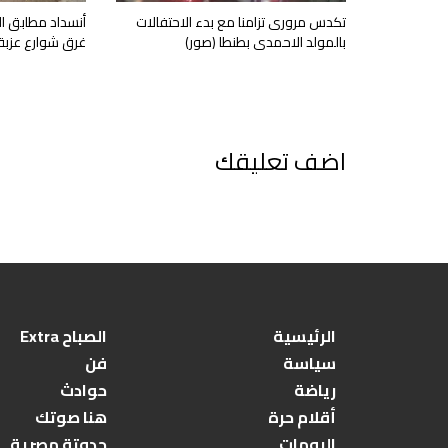
تكدس مرورى تزامنا مع بدء الاحتفالات
أنسداد مطابق 
بالمولد الاحمدى بطنطا (صور)
غرق شوارع عزبة
اضف تعليقك
الرئيسية
الصباح Extra
سياسة
فن
رياضة
حوادث
أقلام حرة
هنا صوتك
البومات
حدوتة مصرية