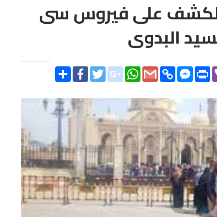
بالكشف على فيروس سى
لسيد البدوى
SHARE
FACEBOOK
TWITTER
GOOGLE_PLUS
WHATSAPP
GMAIL
COPY
FACEBOO
PR
LINK
MESSENG