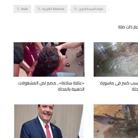
,
مولدالسيدالبدوى
,
محافظة الغربية
,
طنطا
بار ذات صلة
سبب كسر فى ماسورة
«علقة ساخنة».. مصير لص المشغولات
حلة
الذهبية بالمحلة