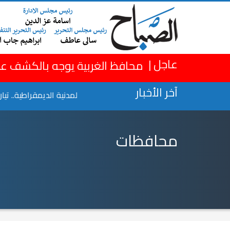
×
عاجل |
محافظ الغربية يوجه بالكشف عل
آخر الأخبار
في عيد ميلاده
الحركة المدنية الديمقراطية.. تيارات تنفذ
محافظات