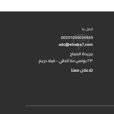
اتصل بنا
00201030036939
ads@elsaba7.com
جريدة الصباح
٢٣ بولس حنا الدقي - فيلا دريم
للاعلان معنا