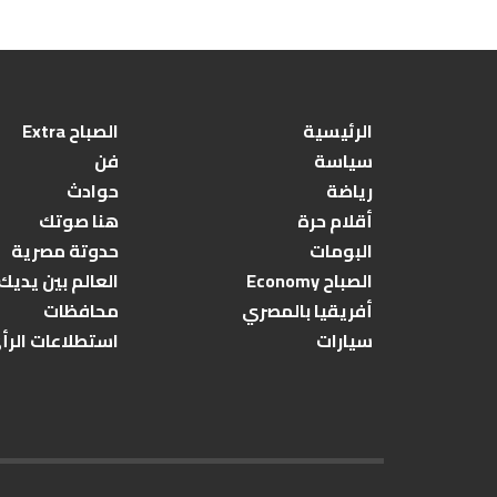
الرئيسية
الصباح Extra
سياسة
فن
رياضة
حوادث
أقلام حرة
هنا صوتك
البومات
حدوتة مصرية
الصباح Economy
العالم بين يديك
أفريقيا بالمصري
محافظات
سيارات
استطلاعات الرأ