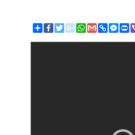
SHARE
FACEBOOK
TWITTER
GOOGLE_PLUS
WHATSAPP
GMAIL
COPY
FACEBOOK
PRI
LINK
MESSENGE