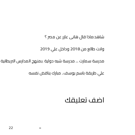
شاهد:ماذا قال هانى عازر عن مصر ؟
وانت طالع من 2018 وداخل علي 2019
مدرسة سمارت ... مدرسة شبه دولية .بمنهج المدارس البريطانية
علي طريقة باسم يوسف.. مبارك يناقض نفسه
اضف تعليقك
22
»