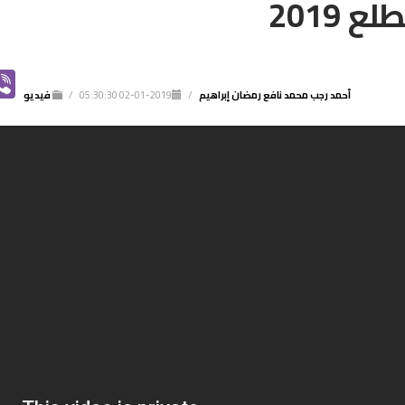
2019
NT
VIBER
R
أحمد رجب
محمد نافع
رمضان إبراهيم
/
2019-01-02 05:30:30
/
فيديو