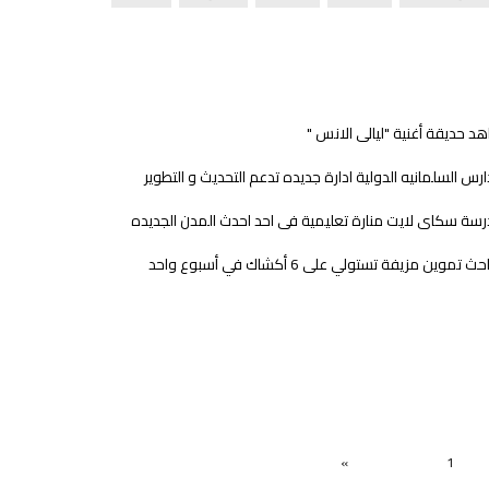
د حديقة أغنية "ليالى الانس "
رس السلمانيه الدولية ادارة جديده تدعم التحديث و التطوير
سة سكاى لايت منارة تعليمية فى احد احدث المدن الجديده
ث تموين مزيفة تستولي على 6 أكشاك في أسبوع واحد
«
1