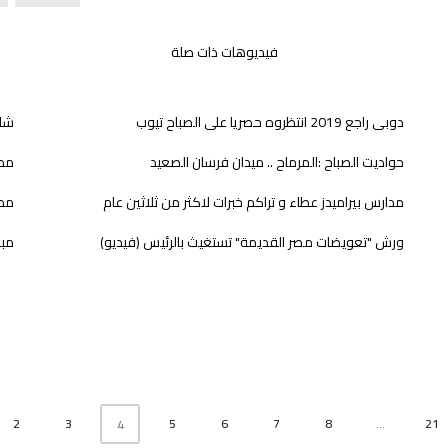
فيديوهات ذات صلة
دوبى راجع 2019 انتظروه حصريا على الصباح تيوب
شاه
حواديت الصباح :المرماح .. ميدان فرسان الصعيد
مدا
مدارس بيراميدز عطاء و تراكم خبرات لاكثر من ثلاثين عام
مدر
ورش "تعويضات مصر القديمة" تستغيث بالرئيس (فيديو)
مباح
2
3
5
6
7
8
...
21
4