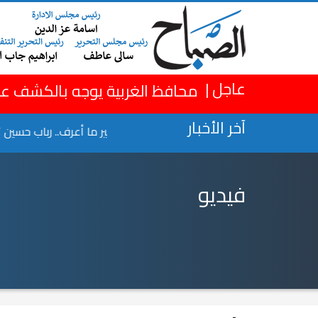
×
عاجل |
محافظ الغربية يوجه بالكشف عل
آخر الأخبار
با تواضروس
طلب إيدي من غير ما أعرف.. رباب حسين تكشف
فيديو