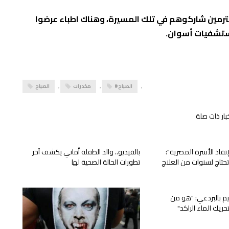
محترمين شاركوهم في تلك المسيرة، وهناك اطباء عرضوا
مستشفيات أسوان.
,
#الصباح
,
مخدرات
,
الصباح
بار ذات صلة
لإتقاذ الأسرة المصرية":
بالفيديو.. والد الطفلة أماني يكشف آخر
تحتاج لسنوات من العلاج
تطورات الحالة الصحية لها
م بالبردعي: "هو من
ريك الماء الراكد"