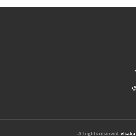
ي
.
elsaba