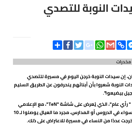
يدات النوبة للتصدي
SHARE
FACEBOOK
TWITTER
GOOGLE_PLUS
WHATSAPP
GMAIL
COP
LIN
مخدرات
 إن سيدات النوبة خرجن اليوم في مسيرة للتصدي
ات النوبة شعروا بأن أبنائهم ينحرفون عن الطريق السليم
جيل بيضيعوا".
وأضافت "يوسف"، خلال مداخلة هاتفية في برنامج " رأي عام"، الذي يُعرض على شاشة "TeN"، مع الإعلامي
عمرو عبد الحميد، :" فيه جيل طالع لأمهات تعبانين سواء في الدروس أو المدارس، مجرد ما العيال يوصلوا لـ 10
جت عددًا من النساء في مسيرة للاعتراض على ذلك.