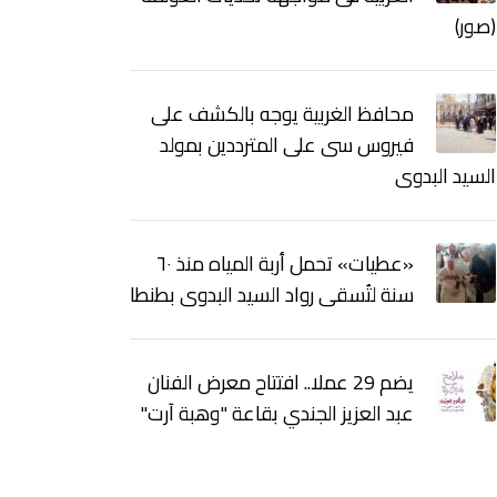
(صور)
محافظ الغربية يوجه بالكشف على
فيروس سى على المترددين بمولد
السيد البدوى
«عطيات» تحمل أربة المياه منذ ٦٠
سنة لتُسقى رواد السيد البدوى بطنطا
يضم 29 عملا.. افتتاح معرض الفنان
عبد العزيز الجندي بقاعة "وهبة آرت"