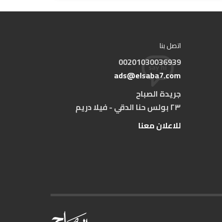
اتصل بنا
00201030036939
ads@elsaba7.com
جريدة الصباح
٢٣ بولس حنا الدقي - فيلا دريم
للاعلان معنا