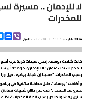
لا للإدمان .. مسيرة لس
للمخدرات
Y
FACEBOOK
PRINT
VIBER
K
MESSENGER
الصباح EXTRA
عادل نصار
/
2019-10-08 21:59:29
/
قالت شادية يوسف، إحدى سيدات قرية غرب أسوان،
للمخدرات تحت عنوان " لا للإدمان"، موضحة أن سيد
بسبب المخدرات، "حسينا إن شبابنا بيضيع ، جيل ورا 
سنين يفشلوا خالص بسبب قصة المخدرات"، لذلك خر