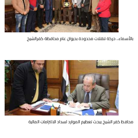
بالأسماء.. حركة تنقلات محدودة بديوان عام محافظة كفرالشيخ
محافظ كفر الشيخ يبحث تعظيم الموارد لسداد الالتزامات المالية