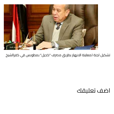
تشكيل لجنة لمعاينة الانهيار بطريق مصرف "كحيل" بمطوبس في كفرالشيخ
اضف تعليقك