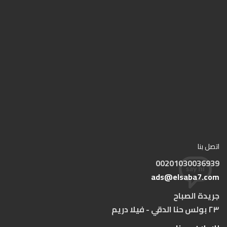
اتصل بنا
00201030036939
ads@elsaba7.com
جريدة الصباح
٢٣ بولس حنا الدقي - فيلا دريم