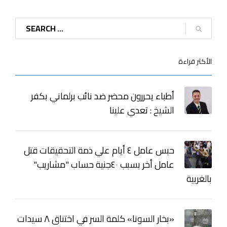
الأكثر قراءة
أطباء يحررون محضر ضد نائب برلماني بكفر
الشيخ : تعدي علينا
حبس عامل ٤ أيام علي ذمة التحقيقات قتل
عامل أخر بسبب ٤٠جنية حساب "مشاريب"
بالغربية
«بخار السونا» كلمة السر في اختناق ٨ سيدات