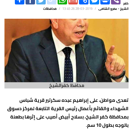
LINK
MESSENGER
كفر
الشيخ - عمرو الشامى
/
2019-03-28 13:45:26
/
محافظات
محافظ كفرالشيخ
تعدى مواطن، على إبراهيم عبده سكرتير قرية شباس
الشهداء والقائم بأعمال رئيس القرية التابعة لمركز دسوق
بمحافظة كفر الشيخ، بسلاح أبيض أصيب على إثرها بطعنة
بالوجه بطول 10 سم.