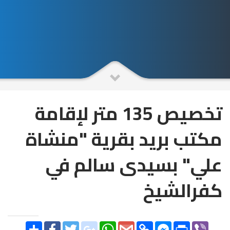
تخصيص 135 متر لإقامة
مكتب بريد بقرية "منشاة
علي" بسيدى سالم في
كفرالشيخ
SHARE
FACEBOOK
TWITTER
GOOGLE_PLUS
WHATSAPP
GMAIL
COPY
FACEBOOK
PRINT
VIBER