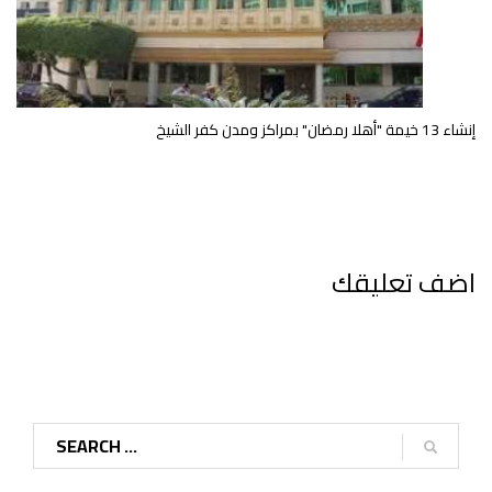
إنشاء 13 خيمة "أهلا رمضان" بمراكز ومدن كفر الشيخ
اضف تعليقك