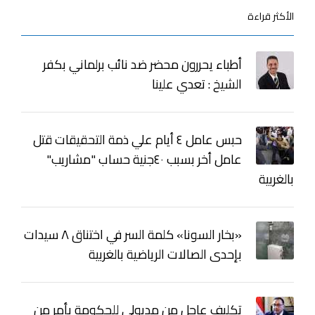
الأكثر قراءة
أطباء يحررون محضر ضد نائب برلماني بكفر
الشيخ : تعدي علينا
حبس عامل ٤ أيام علي ذمة التحقيقات قتل
عامل أخر بسبب ٤٠جنية حساب "مشاريب"
بالغربية
«بخار السونا» كلمة السر في اختناق ٨ سيدات
بإحدى الصالات الرياضية بالغربية
تكليف عاجل من مدبولي للحكومة بأمر من