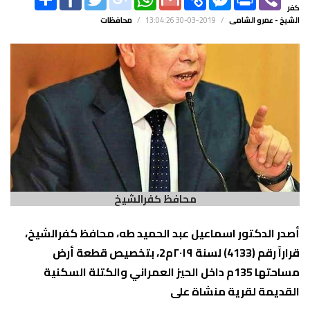
LINK
MESSENGER
كفر
الشيخ - عمرو الشامى
/
2019-03-30 13:04:26
/
محافظات
محافظ كفرالشيخ
أصدر الدكتور اسماعيل عبد الحميد طه، محافظ كفرالشيخ،
قراراً رقم (4133) لسنة ٢٠١٩م2، بتخصيص قطعة أرض
مساحتها 135م داخل الحيز العمراني والكتلة السكنية
القديمة لقرية منشاة على