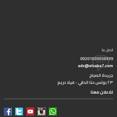
اتصل بنا
00201030036939
ads@elsaba7.com
جريدة الصباح
٢٣ بولس حنا الدقي - فيلا دريم
للاعلان معنا