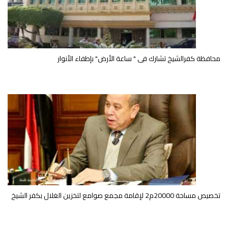
محافظة كفرالشيخ تشارك فى " ساعة الأرض" بإطفاء الأنوار
تخصيص مساحة 20000م2 لإقامة مجمع صوامع لتخزين الغلال بكفر الشيخ