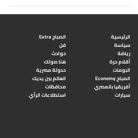
الرئيسية
الصباح Extra
سياسة
فن
رياضة
حوادث
أقلام حرة
هنا صوتك
البومات
حدوتة مصرية
الصباح Economy
العالم بين يديك
أفريقيا بالمصري
محافظات
سيارات
استطلاعات الرأي