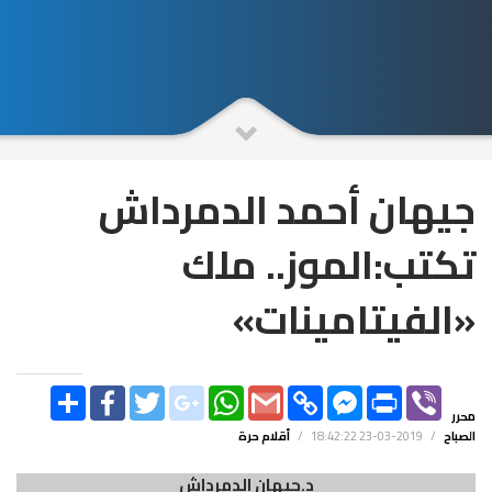
جيهان أحمد الدمرداش
تكتب:الموز.. ملك
«الفيتامينات»
SHARE
FACEBOOK
TWITTER
GOOGLE_PLUS
WHATSAPP
GMAIL
COPY
FACEBOOK
PRINT
VIBER
LINK
MESSENGER
محرر
الصباح
/
2019-03-23 18:42:22
/
أقلام حرة
د.جيهان الدمرداش