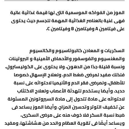
الموز من الفواكه الموسمية التى لها قيمة غذائية عالية
فهى غنية بالعناصر الغذائية المهمة للجسم حيث يحتوى
على فيتامين A وفيتامين B وفيتامين C،
السكريات و المعادن كالبوتاسيوم والكالسيوم
والمغنسيوم والفوسفور والأحماض الأمينية و البروتينات
ونسبة قليلة جدًا من الدهون، ولا يحتوى على الكوليسترول،
فلذلك مفيد لمرضى ضغط الدم، ولعلاج الإسهال خصوصا
للأطفال، ولمرضى فقر الدم والأنيميا لاحتوائه على نسبة
حديد، وأيضا يستخدم لتهدئة الأعصاب ولعلاج الاكتئاب
لاحتوائه على مادة تتحول إلى مادة السيروتونين المسئولة
عن تخفيف التوتر وتحسين المزاج، وأيضا الموز يساعد فى
ضبط نسبة السكر فلا خوف منه على مرضى السكرى،
ويساعد أيضًا فى تقوية العظام والحد من هشاشتها، ومفيد