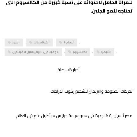
للمرأة الحامل لاحتوائه على نسبة كبيرة من الكالسيوم التى
تحتاجه لنمو الجنين.
,
‎#الصباح
,
الفيتامينات
,
الموز
,
الأنيميا
,
الكالسيوم
,
فيتامين A وفيتامين B وفيتامين C
أخبار ذات صلة
تحركات الحكومة والبرلمان لتشجيع ركوب الدراجات
مصر تُسجل رقمًا جديدًا فى «موسوعة جينيس » بأطول علم فى العالم