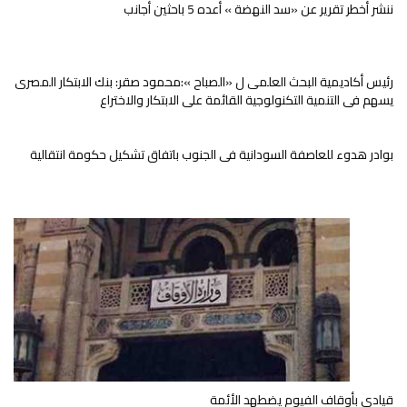
ننشر أخطر تقرير عن «سد النهضة » أعده 5 باحثين أجانب
رئيس أكاديمية البحث العلمى ل «الصباح »:محمود صقر: بنك الابتكار المصرى
يسهم فى التنمية التكنولوجية القائمة على الابتكار والاختراع
بوادر هدوء للعاصفة السودانية فى الجنوب باتفاق تشكيل حكومة انتقالية
قيادى بأوقاف الفيوم يضطهد الأئمة