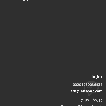
اتصل بنا
00201030036939
ads@elsaba7.com
جريدة الصباح
٢٣ بولس حنا الدقي - فيلا دريم