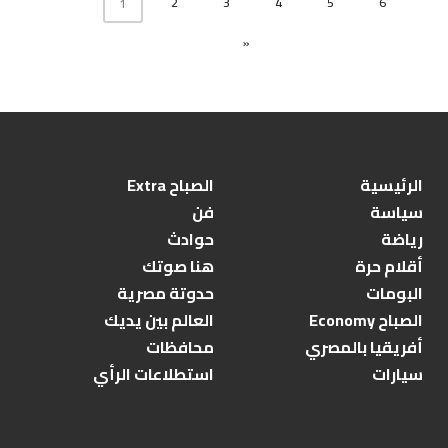
2
3
4
5
6
1
»
الرئيسية
الصباح Extra
سياسة
فن
رياضة
حوادث
أقلام حرة
هنا صوتك
البومات
حدوتة مصرية
الصباح Economy
العالم بين يديك
أفريقيا بالمصري
محافظات
سيارات
استطلاعات الرأي