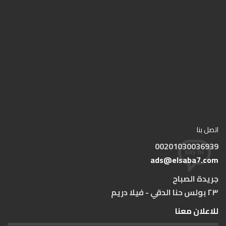
اتصل بنا
00201030036939
ads@elsaba7.com
جريدة الصباح
٢٣ بولس حنا الدقي - فيلا دريم
للاعلان معنا