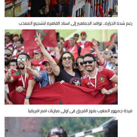
رغم شدة الحرارة.. توافد الجماهير إلى استاد القاهرة لتشجيع المنتخب
فرحة جمهور المغرب بفوز الفريق فى اولى مباريات امم افريقيا