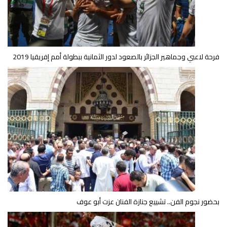
فرحة لاعبي وجماهير الجزائر بالصعود لدور الثمانية ببطولة أمم إفريقيا 2019
بحضور نجوم الفن.. تشييع جنازة الفنان عزت أبو عوف