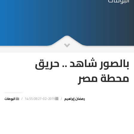
البومات
بالصور شاهد .. حريق
محطة مصر
رمضان إبراهيم
/
2019-02-27 14:55:08
/
البومات