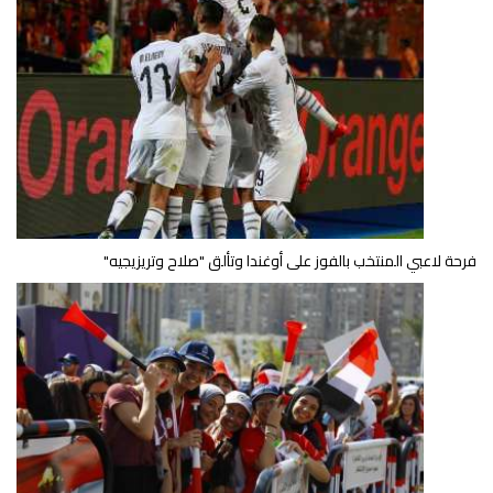
فرحة لاعبي المنتخب بالفوز على أوغندا وتألق "صلاح وتريزيجيه"