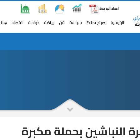
اعداد الجريدة
الرئيسية
الصباح Extra
سياسة
فن
رياضة
حوادث
اقتصاد
هنا 
أمين "المصريين" بكفر الشيخ عن فيديو رقص طلاب خلف 
النباشين بحملة مكبرة