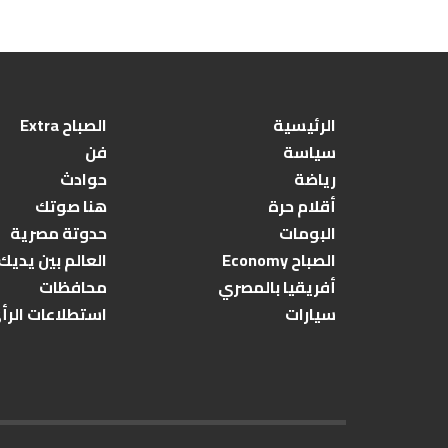
الرئيسية
الصباح Extra
سياسة
فن
رياضة
حوادث
أقلام حرة
هنا صوتك
البومات
حدوتة مصرية
الصباح Economy
العالم بين يديك
أفريقيا بالمصري
محافظات
سيارات
استطلاعات الرأ