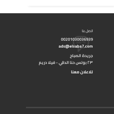
اتصل بنا
00201030036939
ads@elsaba7.com
جريدة الصباح
٢٣ بولس حنا الدقي - فيلا دريم
للاعلان معنا