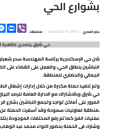
بشوارع الحي
PY
FACEBOOK
PRINT
VIBER
NK
MESSENGER
صابر المصري
/
2019-11-14 20:40:24
/
محافظات
حي شرق يتصدى لظاهرة الن
شن حي الإسكندرية برئاسة المهندسة سحر شعبان،
النباشين بنطاق الحي، والعمل على القضاء على الظ
الجمالي والحضاري للمنطقة.
وتم تنفيذ حملة مكبرة من خلال إدارات إشغال الط
حي شرق وبالاشتراك مع الادارة العامة للرصد الب
المرور على أماكن تواجد وتجمع النباشين بشارع ال
،منطقة تعاونيات سموحة وقد أسفرت الحملة عن ا
عمليات الفرز كما تم رفع المخلفات الموجودة بتلك
وشارك في الحملة بحضور اللواء محمد عبد الوهاب 