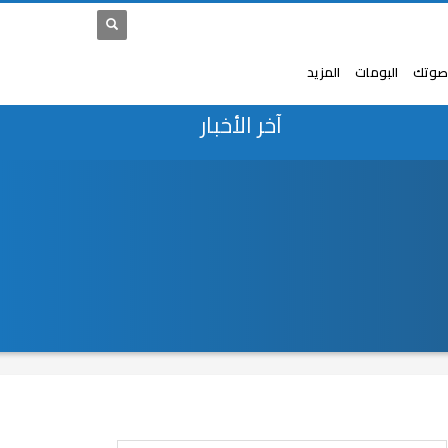
صوتك
البومات
المزيد
آخر الأخبار
معلمة: واقعة مؤسفة
برلماني: توصيل المياه للمناطق ال