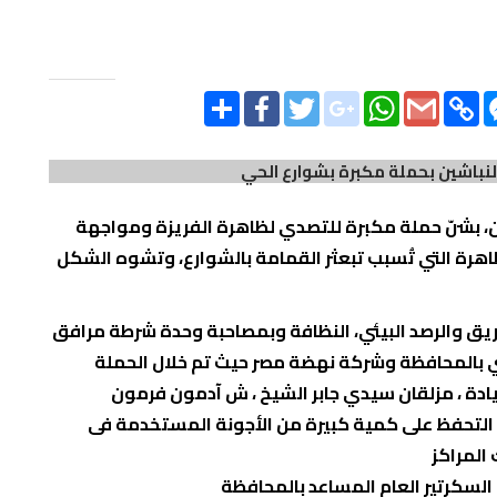
SHARE
FACEBOOK
TWITTER
GOOGLE_PLUS
WHATSAPP
GMAIL
CO
LI
باشين بحملة مكبرة بشوارع الحي
 بشنّ حملة مكبرة للتصدي لظاهرة الفريزة ومواجهة
اهرة التي تُسبب تبعثر القمامة بالشوارع، وتشوه الشكل
ريق والرصد البيئي، النظافة وبمصاحبة وحدة شرطة مرافق
يئي بالمحافظة وشركة نهضة مصر حيث تم خلال الحملة
ريادة ، مزلقان سيدي جابر الشيخ ، ش آدمون فرمون
لتحفظ على كمية كبيرة من الأجونة المستخدمة فى
 المراكز
السكرتير العام المساعد بالمحافظة