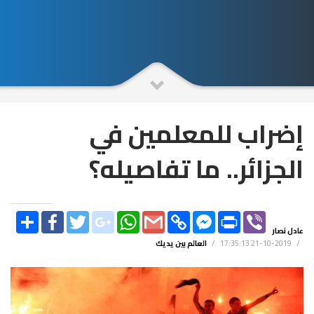
إضراب للمعلمين في
الجزائر.. ما تفاصيله؟
SHARE
FACEBOOK
TWITTER
GOOGLE_PLUS
WHATSAPP
GMAIL
COPY
FACEBOOK
PRINT
VIBER
LINK
MESSENGER
عادل نصار
/
2019-10-21 17:35:13
/
العالم بين يديك