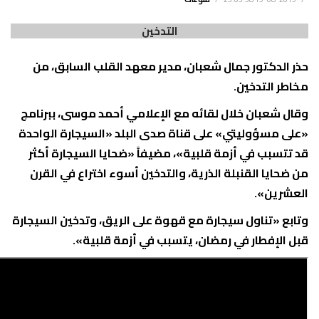
التدخين
حذر الدكتور جمال شعبان، مدير معهد القلب السابق، من
مخاطر التدخين.
وقال شعبان خلال لقائه مع الإعلامي أحمد موسى، ببرنامج
«على مسؤوليتي» على قناة صدى البلد «السيجارة الواحدة
قد تتسبب في أزمة قلبية»، مضيفاً «ضحايا السيجارة أكثر
من ضحايا القنبلة الذرية، والتدخين أسوء اختراع في القرن
العشرين».
وتابع «تناول سيجارة مع قهوة على الريق، وتدخين السيجارة
قبل الإفطار في رمضان، يتسبب في أزمة قلبية».