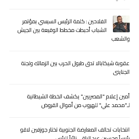
الفلاحين : كلمة الرئيس السيسي بمؤتمر
الشباب أحبطت مخطط الوقيعة بين الجيش
والشعب
عقوبة شيكابالا تدق طبول الحرب بين الزمالك ولجنة
الجناينى
أمين إعلام "المصريين" يكشف الخطة الشيطانية
لـ"محمد علي" للهروب من أموال القروض
انتخابات تحالف المعارضة الجنوبية تختار جوزفين لاقو
رئيساً وحسين عبد الباقي نائباً للرئس