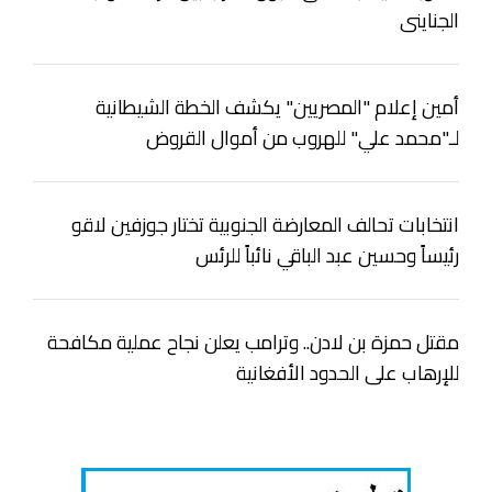
الجناينى
أمين إعلام "المصريين" يكشف الخطة الشيطانية
لـ"محمد علي" للهروب من أموال القروض
انتخابات تحالف المعارضة الجنوبية تختار جوزفين لاقو
رئيساً وحسين عبد الباقي نائباً للرئس
مقتل حمزة بن لادن.. وترامب يعلن نجاح عملية مكافحة
للإرهاب على الحدود الأفغانية