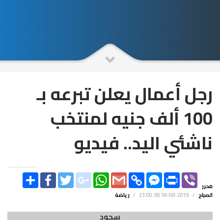
رجل أعمال يعلن تبرعه بـ
100 ألف جنيه لمنتخب
ناشئي اليد.. فيديو
SHARE
FACEBOOK
TWITTER
GOOGLE_PLUS
WHATSAPP
GMAIL
COPY
FACEBOOK
PRINT
VIBER
LINK
MESSENGER
محرر
الصباح
/
2019-08-18 23:00:38
/
رياضة
سجود