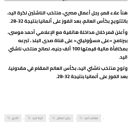
هنأ علاء قمر، رجل أعمال مصري، منتخب الناشئين لكرة اليد،
بالتتويج بكأس العالم، بعد الفوز على ألمانيا بنتيجة 32-28.
وأعلن قمر خلال مداخلة هاتفية مع الإعلامي أحمد موسى،
ببرنامج «على مسؤوليتي» على قناة صدى البلد ، تبرعه
بمكافأة مالية قيمتها 100 ألف جنيه، لصالح منتخب ناشئي
اليد.
وتوج منتخب ناشئي اليد، بكأس العالم المقام في مقدونيا،
بعد الفوز على ألمانيا بنتيجة 32-28.
,
منتخب اليد
,
رجل اعمال
,
كرة اليد
,
التبرع