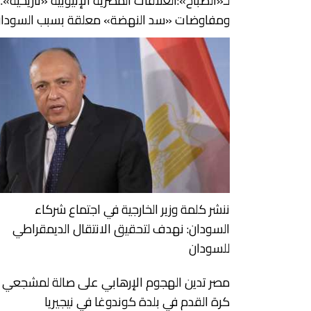
لـ«الصباح»:العلاقات المصرية الإثيوبية «تاريخية»..
ومفاوضات «سد النهضة» معلقة بسبب السودا
ننشر كلمة وزير الخارجية في اجتماع شركاء
السودان: نهدف لتحقيق الانتقال الديمقراطي
للسودان
مصر تدين الهجوم الإرهابي على صالة لمشجعي
كرة القدم في بلدة كوندوغا في نيجيريا