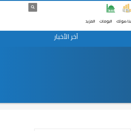
نا صوتك
البومات
المزيد
آخر الأخبار
نتخب الجزائر
برجك اليوم "الأسد".. امامك بعض الفرص الج