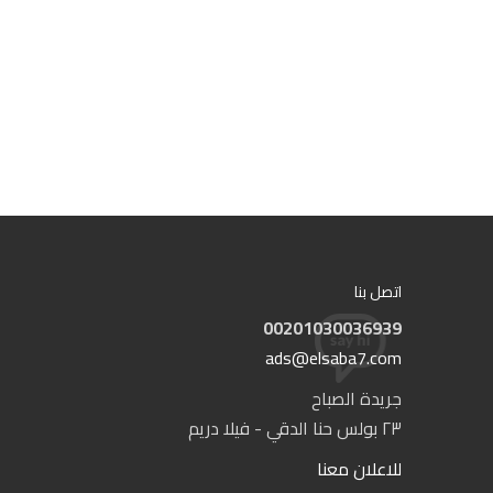
اتصل بنا
00201030036939
ads@elsaba7.com
جريدة الصباح
٢٣ بولس حنا الدقي - فيلا دريم
للاعلان معنا