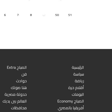
6
7
8
...
50
51
الرئيسية
الصباح Extra
سياسة
فن
رياضة
حوادث
أقلام حرة
هنا صوتك
البومات
حدوتة مصرية
الصباح Economy
العالم بين يديك
أفريقيا بالمصري
محافظات