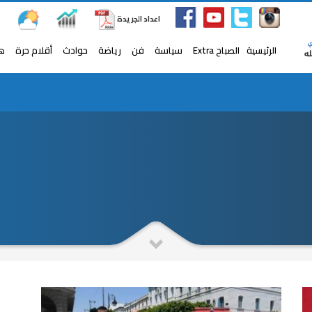
اعداد الجريدة
الرئيسية
الصباح Extra
سياسة
فن
رياضة
حوادث
أقلام حرة
ه
ديد
صور.. النجم الفرنسي ريبيري مع ابنته في مصر لتشجيع م